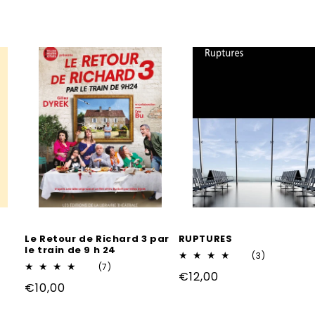
Le Retour de Richard 3 par
RUPTURES
le train de 9 h 24
3
(3)
7
total
(7)
Prix
€12,00
total
des
Prix
€10,00
des
critiques
habituel
critiques
habituel