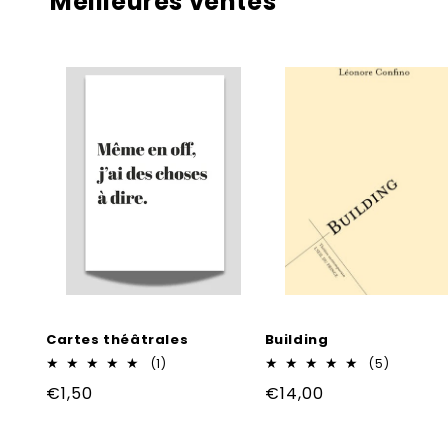
Meilleures ventes
Cartes théâtrales
Building
1
5
(1)
(5)
total
total
Prix
€1,50
Prix
€14,00
des
des
critiques
critiques
habituel
habituel