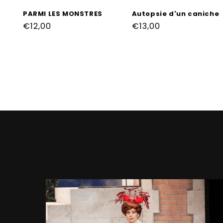
PARMI LES MONSTRES
Autopsie d'un caniche
Prix
€12,00
Prix
€13,00
habituel
habituel