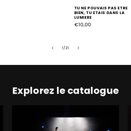
habituel
TU NE POUVAIS PAS ETRE
BIEN, TU ETAIS DANS LA
LUMIERE
Prix
€10,00
habituel
de
1
/
21
Explorez le catalogue