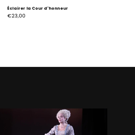
habituel
Éclairer la Cour d'honneur
Prix
€23,00
habituel