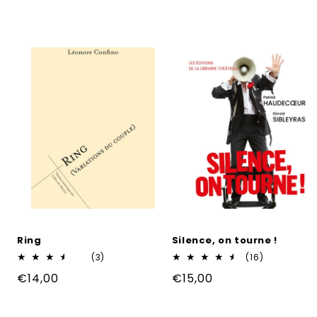
Ring
Silence, on tourne !
3
16
(3)
(16)
total
total
Prix
€14,00
Prix
€15,00
des
des
critiques
critiques
habituel
habituel