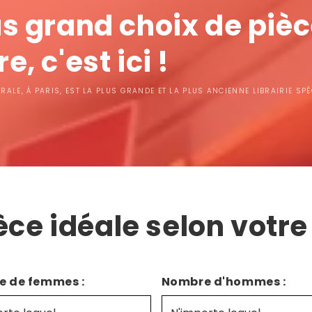
us grand choix de piè
e, c'est ici !
TRALE, À PARIS, EST LA PLUS GRANDE ET LA PLUS ANCIENNE LIBRAIRIE SPÉ
èce idéale selon votre 
 de femmes :
Nombre d'hommes :