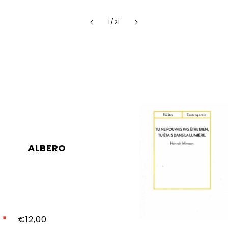
de
1
/
21
ALBERO
Prix
€12,00