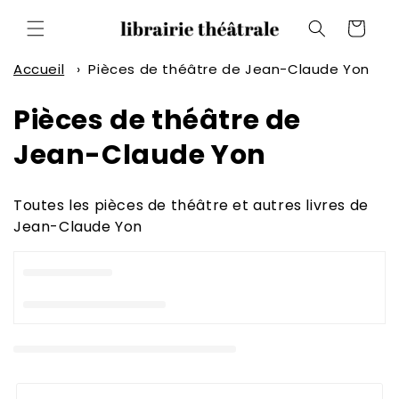
et
passer
Panier
au
contenu
Accueil
›
Pièces de théâtre de Jean-Claude Yon
C
Pièces de théâtre de
o
Jean-Claude Yon
l
Toutes les pièces de théâtre et autres livres de
l
Jean-Claude Yon
e
c
t
i
o