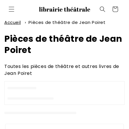
et
passer
Panier
au
contenu
Accueil
›
Pièces de théâtre de Jean Poiret
C
Pièces de théâtre de Jean
o
Poiret
l
Toutes les pièces de théâtre et autres livres de
l
Jean Poiret
e
c
t
i
o