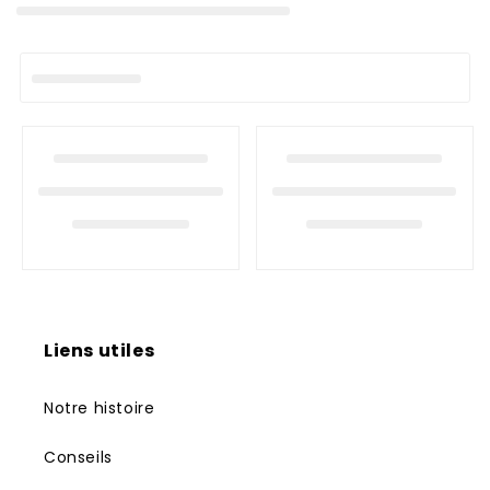
o
n
:
Liens utiles
Notre histoire
Conseils