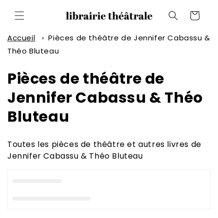
et
passer
Panier
au
contenu
Accueil
›
Pièces de théâtre de Jennifer Cabassu &
Théo Bluteau
C
Pièces de théâtre de
o
Jennifer Cabassu & Théo
l
Bluteau
l
Toutes les pièces de théâtre et autres livres de
e
Jennifer Cabassu & Théo Bluteau
c
t
i