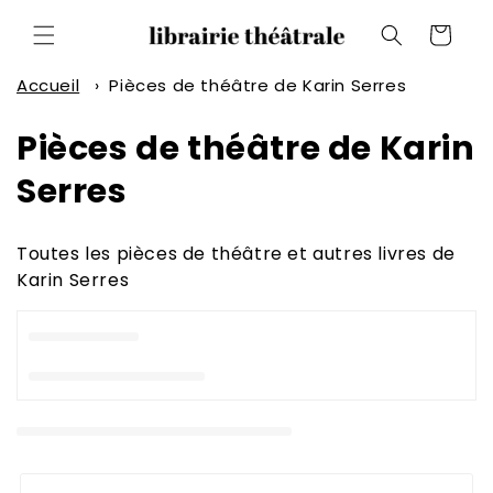
et
passer
Panier
au
contenu
Accueil
›
Pièces de théâtre de Karin Serres
C
Pièces de théâtre de Karin
o
Serres
l
Toutes les pièces de théâtre et autres livres de
l
Karin Serres
e
c
t
i
o