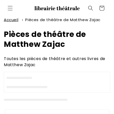
et
passer
Panier
au
contenu
Accueil
›
Pièces de théâtre de Matthew Zajac
C
Pièces de théâtre de
o
Matthew Zajac
l
Toutes les pièces de théâtre et autres livres de
l
Matthew Zajac
e
c
t
i
o