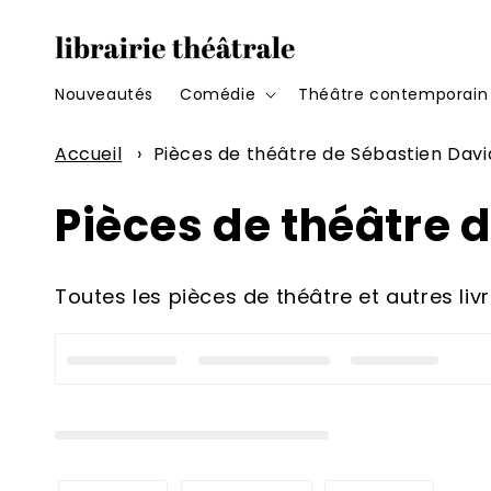
et
passer
au
contenu
Nouveautés
Comédie
Théâtre contemporain
Accueil
›
Pièces de théâtre de Sébastien Davi
C
Pièces de théâtre 
o
Toutes les pièces de théâtre et autres li
l
l
e