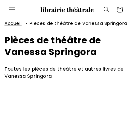
et
passer
Panier
au
contenu
Accueil
›
Pièces de théâtre de Vanessa Springora
C
Pièces de théâtre de
o
Vanessa Springora
l
Toutes les pièces de théâtre et autres livres de
l
Vanessa Springora
e
c
t
i
o