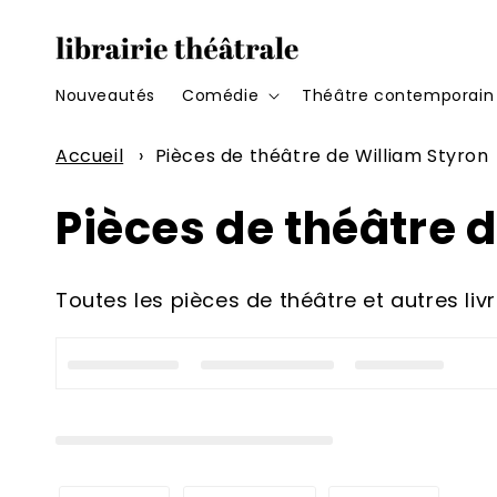
et
passer
au
contenu
Nouveautés
Comédie
Théâtre contemporain
Accueil
›
Pièces de théâtre de William Styron
C
Pièces de théâtre 
o
Toutes les pièces de théâtre et autres liv
l
l
e