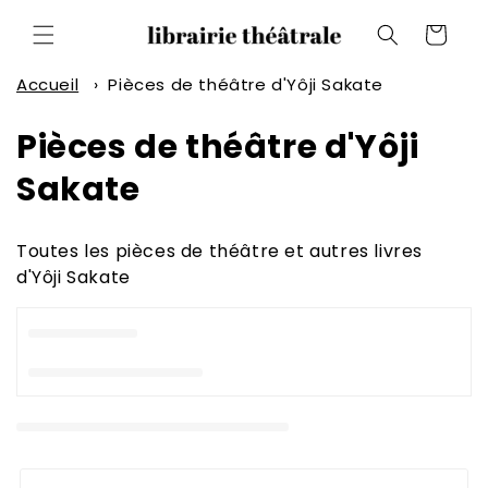
et
passer
Panier
au
contenu
Accueil
›
Pièces de théâtre d'Yôji Sakate
C
Pièces de théâtre d'Yôji
o
Sakate
l
Toutes les pièces de théâtre et autres livres
l
d'Yôji Sakate
e
c
t
i
o