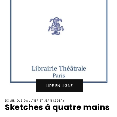
LIRE EN LIGNE
Ouvrir
le
DOMINIQUE GAULTIER ET JEAN LEGEAY
média
Sketches à quatre mains
1
dans
une
fenêtre