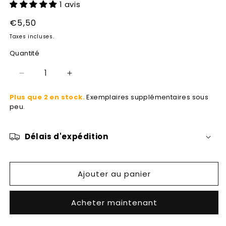
1 avis
modale
Prix
€5,50
habituel
Taxes incluses.
Quantité
Réduire
Augmenter
la
la
Plus que 2 en stock.
Exemplaires supplémentaires sous
quantité
quantité
peu.
de
de
Sketches
Sketches
à
à
Délais d'expédition
quatre
quatre
mains
mains
Ajouter au panier
Acheter maintenant