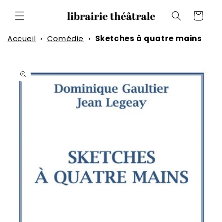
et
passer
Panier
au
contenu
Accueil
›
Comédie
›
Sketches à quatre mains
Passer aux
informations
produits