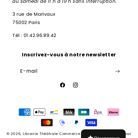
au samedi de 11 h à 19 h sans interruption.
3 rue de Marivaux
75002 Paris
Tél : 01.42.96.89.42
Inscrivez-vous à notre newsletter
E-mail
Facebook
Instagram
Moyens
de
paiement
© 2026,
Librairie Théâtrale
Commerce électronique propulsé par