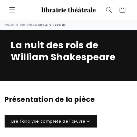
et
passer
Panier
au
contenu
Accueil
›
William Shakespeare
›
La nuit des rois
La nuit des rois de
William Shakespeare
Présentation de la pièce
Lire l'analyse complète de l'œuvre