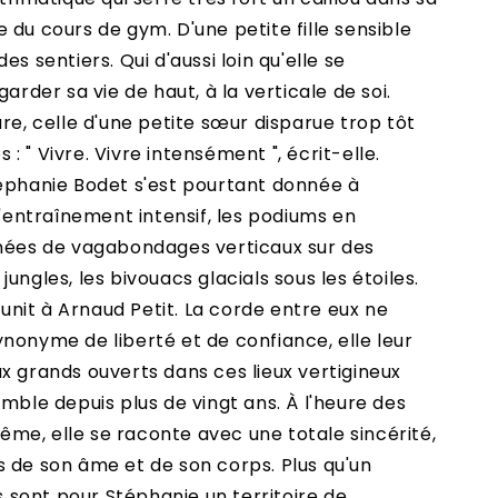
 du cours de gym. D'une petite fille sensible
es sentiers. Qui d'aussi loin qu'elle se
garder sa vie de haut, à la verticale de soi.
ure, celle d'une petite sœur disparue trop tôt
s : " Vivre. Vivre intensément ", écrit-elle.
téphanie Bodet s'est pourtant donnée à
l'entraînement intensif, les podiums en
nnées de vagabondages verticaux sur des
ungles, les bivouacs glacials sous les étoiles.
l'unit à Arnaud Petit. La corde entre eux ne
nonyme de liberté et de confiance, elle leur
x grands ouverts dans ces lieux vertigineux
emble depuis plus de vingt ans. À l'heure des
me, elle se raconte avec une totale sincérité,
 de son âme et de son corps. Plus qu'un
is sont pour Stéphanie un territoire de