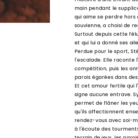
main pendant le supplice
qui aime se perdre hors d
souvienne, a choisi de re
Surtout depuis cette fêl
et qui lui a donné ses aile
Perdue pour le sport, S
l'escalade. Elle raconte 
compétition, puis les a
parois égarées dans des j
Et cet amour fertile qui 
signe aucune entrave. Sy
permet de flâner les yeu
qu'ils affectionnent ens
rendez-vous avec soi-mê
à l'écoute des tourments
terrain de jeux, les paro