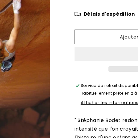
de
de
A
A
Délais d'expédition
la
la
verticale
verticale
de
de
soi
soi
Ajoute
Service de retrait disponib
Habituellement prête en 2 à
Afficher les information
" Stéphanie Bodet redonn
intensité que l'on croya
l'histoire d'une enfant a