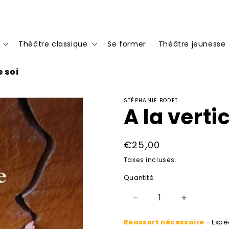
Théâtre classique
Se former
Théâtre jeunesse
e soi
STÉPHANIE BODET
A la verti
Prix
€25,00
habituel
Taxes incluses.
Quantité
Réduire
Augmenter
la
la
Réassort nécessaire
- Expéd
quantité
quantité