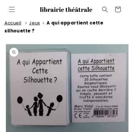
et
passer
Panier
au
contenu
Accueil
›
Jeux
›
A qui appartient cette
silhouette ?
Passer aux
informations
produits