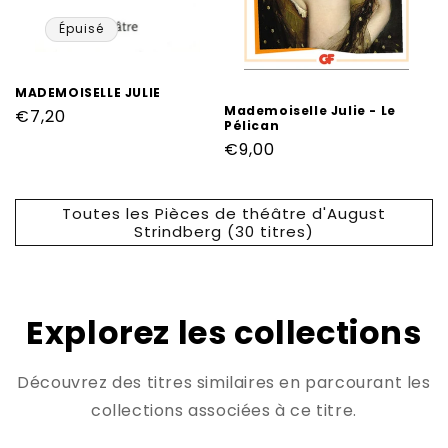
Épuisé
MADEMOISELLE JULIE
Mademoiselle Julie - Le
Prix
€7,20
Pélican
habituel
Prix
€9,00
habituel
Toutes les Pièces de théâtre d'August
Strindberg (30 titres)
Explorez les collections
Découvrez des titres similaires en parcourant les
collections associées à ce titre.