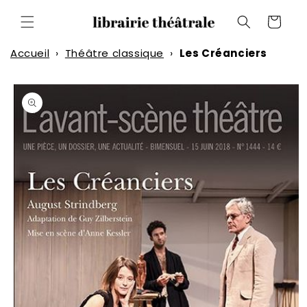
et
passer
Panier
au
contenu
Accueil
›
Théâtre classique
›
Les Créanciers
Passer aux
informations
produits