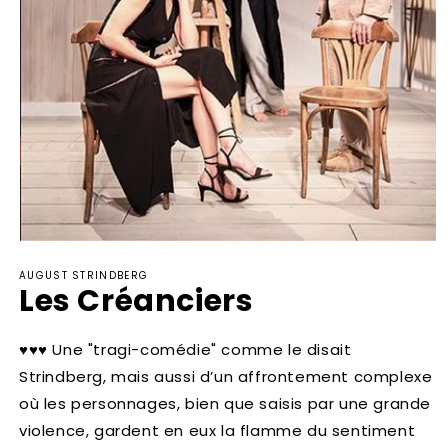
Ouvrir
le
AUGUST STRINDBERG
média
Les Créanciers
1
dans
une
fenêtre
♥♥♥ Une "tragi-comédie" comme le disait
modale
Strindberg, mais aussi d’un affrontement complexe
où les personnages, bien que saisis par une grande
violence, gardent en eux la flamme du sentiment