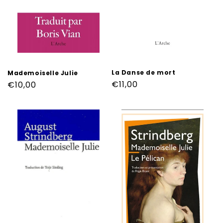
La Danse de mort
Mademoiselle Julie
Prix
€11,00
Prix
€10,00
habituel
habituel