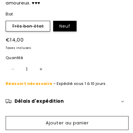
amoureux. ♥♥♥
État
Variante
Très bon état
Neuf
épuisée
ou
indisponible
Prix
€14,00
habituel
Taxes incluses.
Quantité
Réduire
Augmenter
la
la
Réassort nécessaire
- Expédié sous 1 à 10 jours.
quantité
quantité
de
de
Les
Les
Délais d'expédition
Créanciers
Créanciers
Ajouter au panier