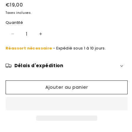
Prix
€19,00
habituel
Taxes incluses.
Quantité
Réduire
Augmenter
la
la
Réassort nécessaire
- Expédié sous 1 à 10 jours.
quantité
quantité
de
de
Christophe
Christophe
Délais d'expédition
Colomb
Colomb
Ajouter au panier