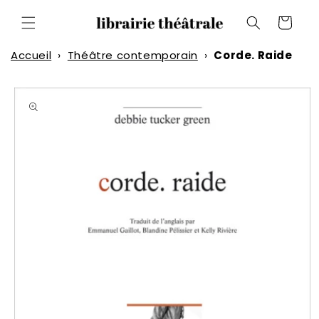
et
passer
Panier
au
contenu
Accueil
›
Théâtre contemporain
›
Corde. Raide
Passer aux
informations
produits