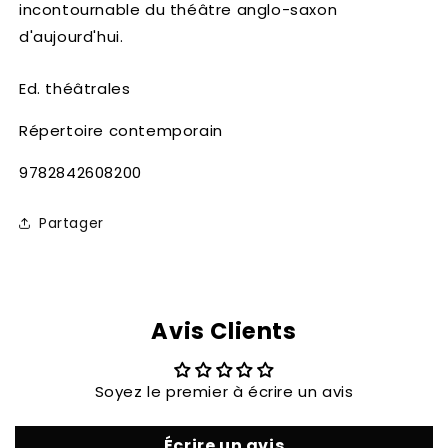
incontournable du théâtre anglo-saxon
d'aujourd'hui.
Ed. théâtrales
Répertoire contemporain
SKU:
9782842608200
Partager
Avis Clients
Soyez le premier à écrire un avis
Écrire un avis