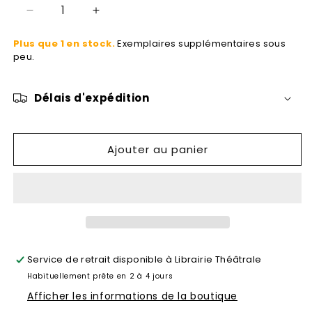
Réduire
Augmenter
la
la
Plus que 1 en stock.
Exemplaires supplémentaires sous
quantité
quantité
peu.
de
de
Corde.
Corde.
Raide
Raide
Délais d'expédition
Ajouter au panier
Service de retrait disponible à
Librairie Théâtrale
Habituellement prête en 2 à 4 jours
Afficher les informations de la boutique