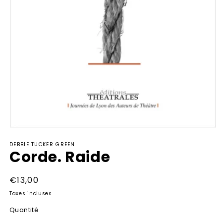
Ouvrir
le
DEBBIE TUCKER GREEN
média
Corde. Raide
1
dans
une
fenêtre
Prix
€13,00
modale
habituel
Taxes incluses.
Quantité