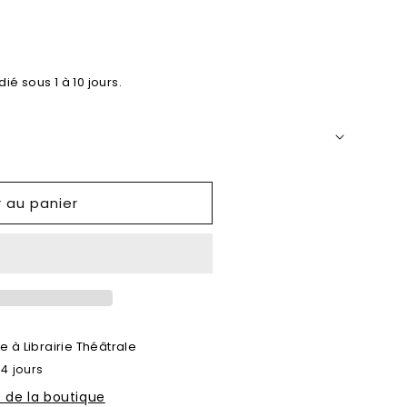
ié sous 1 à 10 jours.
r au panier
le à
Librairie Théâtrale
 4 jours
s de la boutique