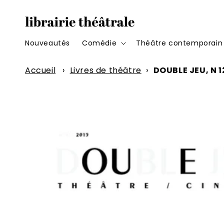
et
passer
au
contenu
Nouveautés
Comédie
Théâtre contemporain
Accueil
›
Livres de théâtre
›
DOUBLE JEU, N 
Passer aux
informations
produits