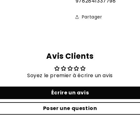
SKU:
9782841337798
Partager
Avis Clients
Soyez le premier à écrire un avis
Écrire un avis
Poser une question