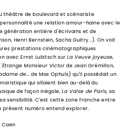
u théâtre de boulevard et scénariste
a personnalité une relation amour-haine avec le
ne génération entière d'écrivains et de
on, Henri Bernstein, Sacha Guitry...). On voit
leures prestations cinématographiques
on avec Ernst Lubitsch sur
La Veuve joyeuse,
L'Étrange Monsieur Victor
de Jean Grémillon,
adame de...
de Max Ophuls) qu'il possédait un
naristique qui allaient bien au-delà du
uoique de façon inégale,
La Valse de Paris
, sa
 sa sensibilité. C'est cette zone franche entre
e présent numéro entend explorer.
e Caen