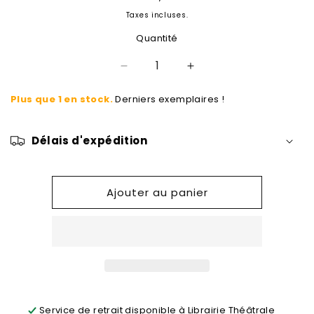
habituel
Taxes incluses.
Quantité
Réduire
Augmenter
la
la
Plus que 1 en stock.
Derniers exemplaires !
quantité
quantité
de
de
DOUBLE
DOUBLE
Délais d'expédition
JEU,
JEU,
N
N
19/2022.
19/2022.
EXILS
EXILS
Ajouter au panier
:
:
METTRE
METTRE
EN
EN
SCENE
SCENE
LES
LES
PHENOMENES
PHENOMENES
MIGRAT
MIGRAT
OIRES
OIRES
Service de retrait disponible à
Librairie Théâtrale