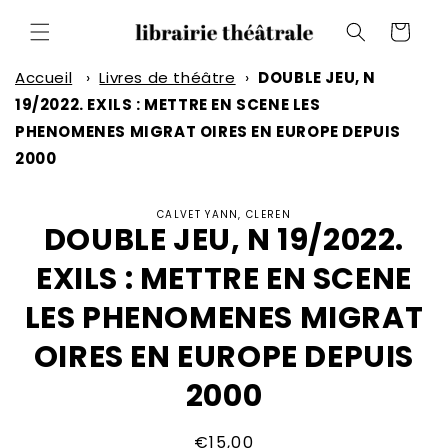
et
passer
Panier
au
contenu
Accueil
›
Livres de théâtre
›
DOUBLE JEU, N
19/2022. EXILS : METTRE EN SCENE LES
PHENOMENES MIGRAT OIRES EN EUROPE DEPUIS
2000
Passer aux
CALVET YANN, CLEREN
informations
DOUBLE JEU, N 19/2022.
produits
EXILS : METTRE EN SCENE
LES PHENOMENES MIGRAT
OIRES EN EUROPE DEPUIS
2000
Prix
€15,00