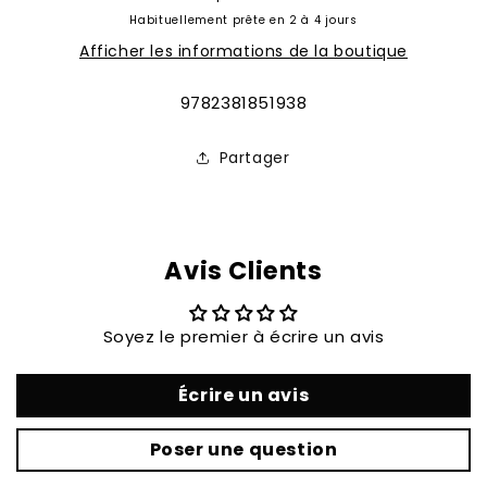
EN
EN
Habituellement prête en 2 à 4 jours
EUROPE
EUROPE
Afficher les informations de la boutique
DEPUIS
DEPUIS
2000
2000
SKU:
9782381851938
Partager
Avis Clients
Soyez le premier à écrire un avis
Écrire un avis
Poser une question