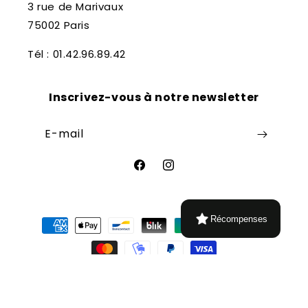
3 rue de Marivaux
75002 Paris
Tél : 01.42.96.89.42
Inscrivez-vous à notre newsletter
E-mail
Facebook
Instagram
Moyens
Récompenses
de
paiement
© 2026,
Librairie Théâtrale
Commerce électronique propulsé par
Shopify
Politique de remboursement
Conditions d’utilisation