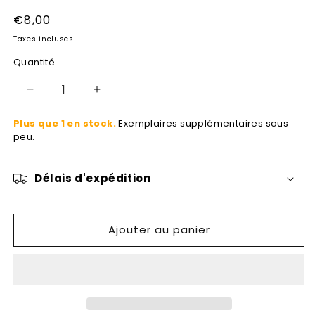
Prix
€8,00
habituel
Taxes incluses.
Quantité
Réduire
Augmenter
la
la
Plus que 1 en stock.
Exemplaires supplémentaires sous
quantité
quantité
peu.
de
de
Geb
Geb
et
et
Délais d'expédition
Nout,
Nout,
Enfants
Enfants
de
de
la
la
Ajouter au panier
lune,
lune,
La
La
revanche
revanche
des
des
coquelicots
coquelicots