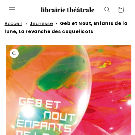
et
passer
Panier
au
contenu
Accueil
›
Jeunesse
›
Geb et Nout, Enfants de la
lune, La revanche des coquelicots
Passer aux
informations
produits