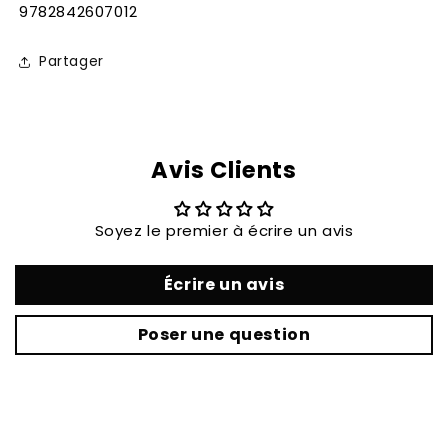
SKU:
9782842607012
Partager
Avis Clients
Soyez le premier à écrire un avis
Écrire un avis
Poser une question