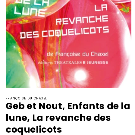
Ouvrir
le
FRANÇOISE DU CHAXEL
média
Geb et Nout, Enfants de la
1
dans
une
lune, La revanche des
fenêtre
modale
coquelicots