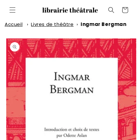
et
passer
Panier
au
contenu
Accueil
›
Livres de théâtre
›
Ingmar Bergman
Passer aux
informations
produits