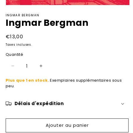
Ouvrir
le
INGMAR BERGMAN
média
Ingmar Bergman
1
dans
une
fenêtre
Prix
€13,00
modale
habituel
Taxes incluses.
Quantité
Réduire
Augmenter
la
la
Plus que 1 en stock.
Exemplaires supplémentaires sous
quantité
quantité
peu.
de
de
Ingmar
Ingmar
Bergman
Bergman
Délais d'expédition
Ajouter au panier