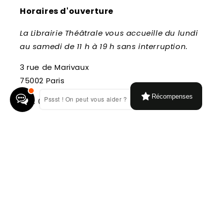
Horaires d'ouverture
La Librairie Théâtrale vous accueille du lundi
au samedi de 11 h à 19 h sans interruption.
3 rue de Marivaux
75002 Paris
Récompenses
Pssst ! On peut vous aider ?
Tél : 01.42.96.89.42
Inscrivez-vous à notre newsletter
E-mail
Facebook
Instagram
Moyens