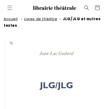
et
passer
Panier
au
contenu
Accueil
›
Livres de théâtre
›
JLG/JLG et autres
textes
Passer aux
informations
produits