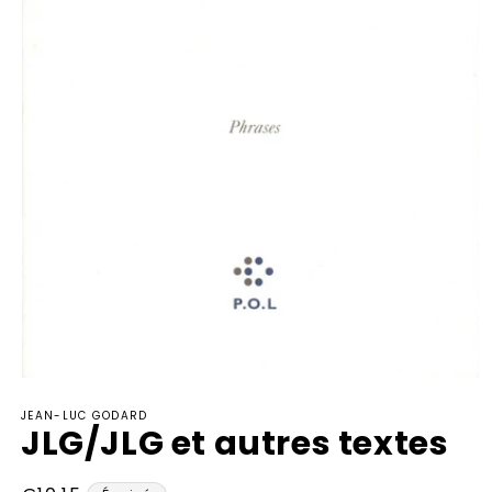
Ouvrir
le
JEAN-LUC GODARD
média
JLG/JLG et autres textes
1
dans
une
fenêtre