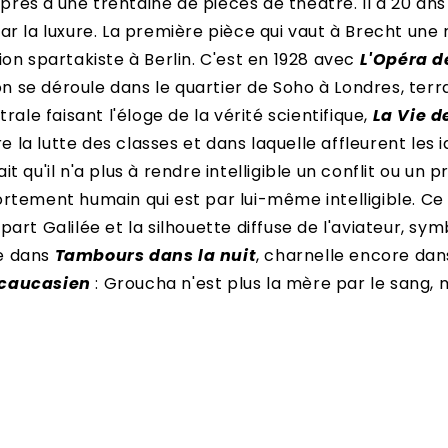
e près d'une trentaine de pièces de théâtre. Il a 20 a
ar la luxure. La première pièce qui vaut à Brecht une
ction spartakiste à Berlin. C'est en 1928 avec
L'Opéra d
on se déroule dans le quartier de Soho à Londres, terr
ale faisant l'éloge de la vérité scientifique,
La Vie d
tre la lutte des classes et dans laquelle affleurent le
sait qu'il n'a plus à rendre intelligible un conflit ou 
rtement humain qui est par lui-même intelligible. Ce
t Galilée et la silhouette diffuse de l'aviateur, symbol
te dans
Tambours dans la nuit
, charnelle encore dan
 caucasien
: Groucha n'est plus la mère par le sang, m