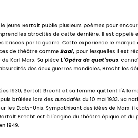
 le jeune Bertolt publie plusieurs poèmes pour encou
prend les atrocités de cette dernière. Il est appelé e
vies brisées par la guerre. Cette expérience le marque
èces de théâtre comme
Baal,
pour lesquelles il est ré
 de Karl Marx. Sa pièce
L'Opéra de quat'sous
, conna
absurdités des deux guerres mondiales, Brecht les 
s 1930, Bertolt Brecht et sa femme quittent l'Allem
puis brûlées lors des autodafés du 10 mai 1933. Sa nati
r les Etats-Unis. Sympathisant des idées de Marx, il c
rtolt Brecht est à l'origine du théâtre épique et du p
en 1949.