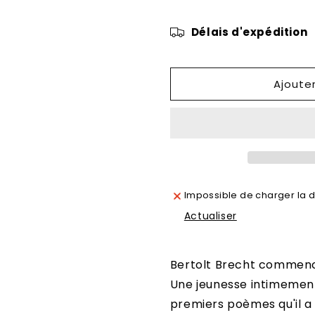
de
de
La
La
Délais d'expédition
Fleur
Fleur
et
et
le
le
Fusil
Fusil
Ajoute
Impossible de charger la di
Actualiser
Bertolt Brecht commence 
Une jeunesse intimement
premiers poèmes qu'il a