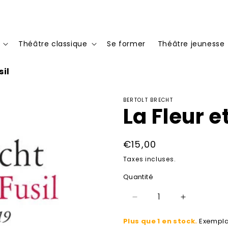
Théâtre classique
Se former
Théâtre jeunesse
sil
BERTOLT BRECHT
La Fleur et
Prix
€15,00
habituel
Taxes incluses.
Quantité
Réduire
Augmenter
la
la
Plus que 1 en stock.
Exempla
quantité
quantité