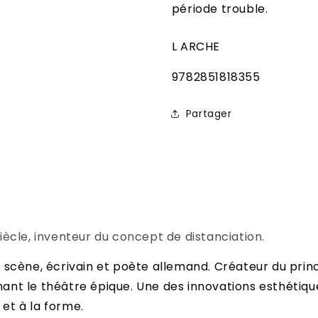
période trouble.
L ARCHE
SKU:
9782851818355
Partager
ècle, inventeur du concept de distanciation.
cène, écrivain et poète allemand. Créateur du principe
nt le théâtre épique. Une des innovations esthétique
 et à la forme.