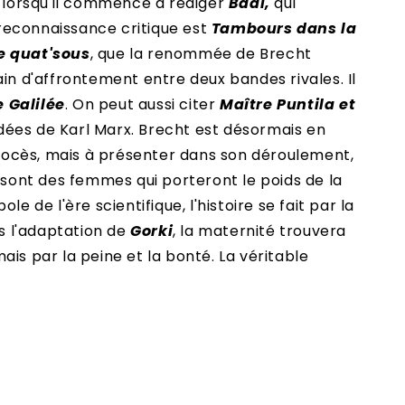
ns lorsqu'il commence à rédiger
Baal,
qui
 reconnaissance critique est
Tambours dans la
e quat'sous
, que la renommée de Brecht
ain d'affrontement entre deux bandes rivales. Il
e Galilée
. On peut aussi citer
Maître Puntila et
s idées de Karl Marx. Brecht est désormais en
un procès, mais à présenter dans son déroulement,
 sont des femmes qui porteront le poids de la
e de l'ère scientifique, l'histoire se fait par la
s l'adaptation de
Gorki
, la maternité trouvera
ais par la peine et la bonté. La véritable