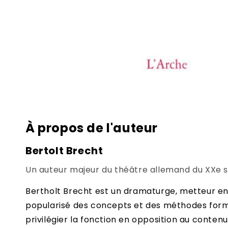
Ouvrir
le
média
1
dans
À propos de l'auteur
une
fenêtre
modale
Bertolt Brecht
Un auteur majeur du théâtre allemand du XXe si
Bertholt Brecht est un dramaturge, metteur en s
popularisé des concepts et des méthodes forma
privilégier la fonction en opposition au contenu