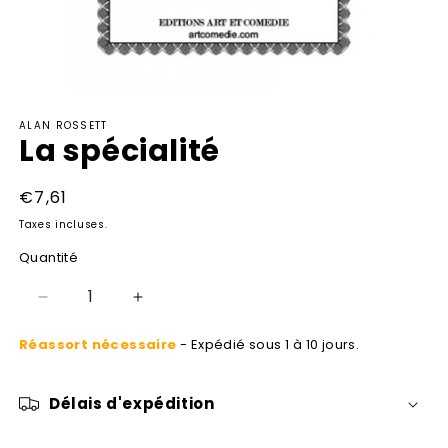
Ouvrir
le
ALAN ROSSETT
média
La spécialité
1
dans
une
fenêtre
Prix
€7,61
modale
habituel
Taxes incluses.
Quantité
Réduire
Augmenter
la
la
Réassort nécessaire
- Expédié sous 1 à 10 jours.
quantité
quantité
de
de
La
La
Délais d'expédition
spécialité
spécialité