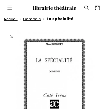
et
passer
Panier
au
contenu
Accueil
›
Comédie
›
La spécialité
Passer aux
informations
produits