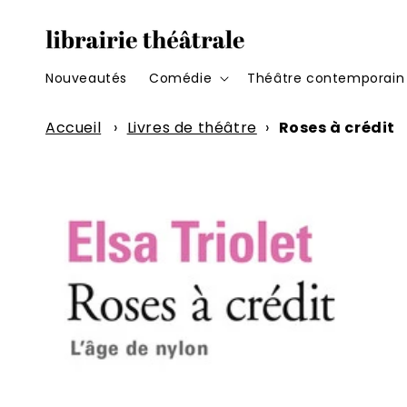
et
passer
au
contenu
Nouveautés
Comédie
Théâtre contemporain
Accueil
›
Livres de théâtre
›
Roses à crédit
Passer aux
informations
produits