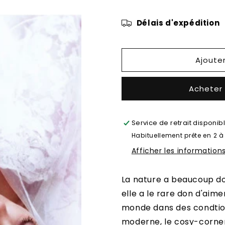
de
de
Roses
Roses
Délais d'expédition
à
à
crédit
crédit
Ajoute
Acheter
Service de retrait disponib
Habituellement prête en 2 à
Afficher les information
La nature a beaucoup don
elle a le rare don d'aime
monde dans des condtions
moderne, le cosy-corner,