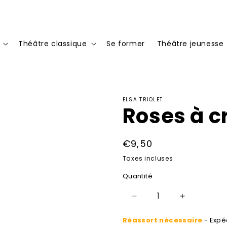
Théâtre classique
Se former
Théâtre jeunesse
ELSA TRIOLET
Roses à c
Prix
€9,50
habituel
Taxes incluses.
Quantité
Réduire
Augmenter
la
la
Réassort nécessaire
- Expéd
quantité
quantité