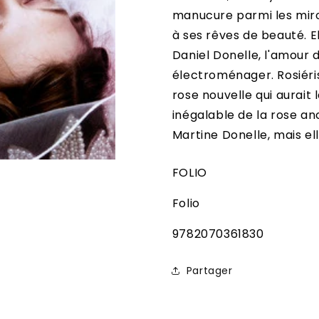
manucure parmi les miroi
à ses rêves de beauté. El
Daniel Donelle, l'amour 
électroménager. Rosiérist
rose nouvelle qui aurait
inégalable de la rose an
Martine Donelle, mais el
FOLIO
Folio
SKU:
9782070361830
Partager