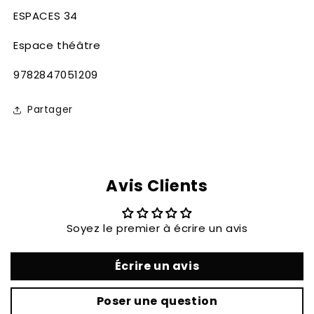
ESPACES 34
Espace théâtre
SKU:
9782847051209
Partager
Avis Clients
Soyez le premier à écrire un avis
Écrire un avis
Poser une question