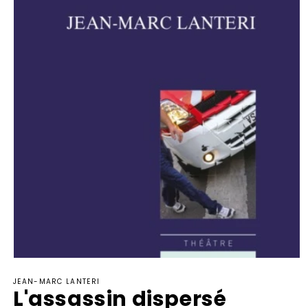
Ouvrir
le
JEAN-MARC LANTERI
média
L'assassin dispersé
1
dans