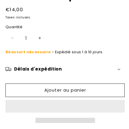
une
fenêtre
Prix
€14,00
modale
habituel
Taxes incluses.
Quantité
Réduire
Augmenter
la
la
Réassort nécessaire
- Expédié sous 1 à 10 jours.
quantité
quantité
de
de
L&#39;assassin
L&#39;assassin
Délais d'expédition
dispersé
dispersé
Ajouter au panier