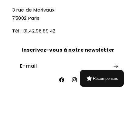
3 rue de Marivaux
75002 Paris
Tél : 01.42.96.89.42
Inscrivez-vous à notre newsletter
E-mail
Récompenses
Facebook
Instagram
Moyens
de
paiement
© 2026,
Librairie Théâtrale
Commerce électronique propulsé par
Shopify
Politique de remboursement
Conditions d’utilisation