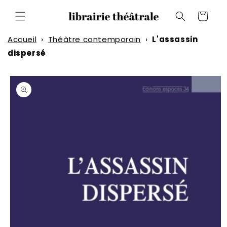
et
passer
Panier
au
contenu
Accueil
›
Théâtre contemporain
›
L'assassin
dispersé
Passer aux
informations
produits