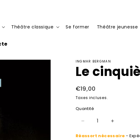
Théâtre classique
Se former
Théâtre jeunesse
cte
INGMAR BERGMAN
Le cinqui
Prix
€19,00
habituel
Taxes incluses.
Quantité
Réduire
Augmenter
la
la
Réassort nécessaire
- Expéd
quantité
quantité