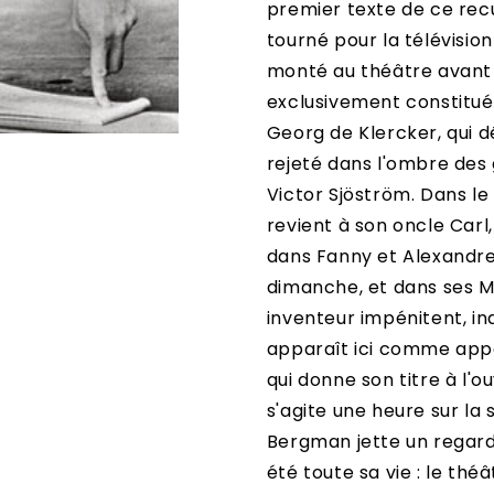
premier texte de ce recue
tourné pour la télévision
monté au théâtre avant d
exclusivement constitué
Georg de Klercker, qui dé
rejeté dans l'ombre des g
Victor Sjöström. Dans le
revient à son oncle Carl
dans Fanny et Alexandre,
dimanche, et dans ses M
inventeur impénitent, in
apparaît ici comme appa
qui donne son titre à l'
s'agite une heure sur la
Bergman jette un regard
été toute sa vie : le thé