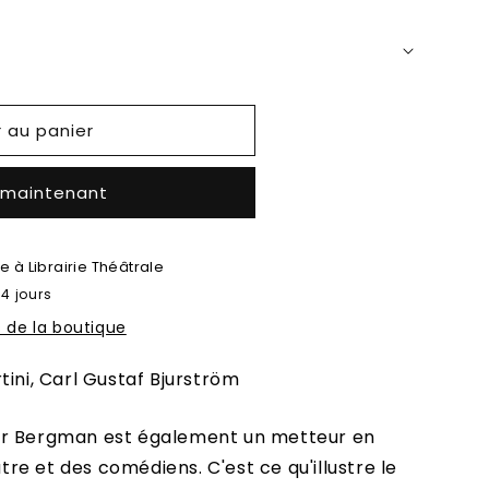
r au panier
 maintenant
le à
Librairie Théâtrale
 4 jours
s de la boutique
tini, Carl Gustaf Bjurström
ar Bergman est également un metteur en
e et des comédiens. C'est ce qu'illustre le