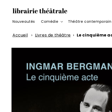
et
passer
au
contenu
Nouveautés
Comédie
Théâtre contemporain
Accueil
›
Livres de théâtre
›
Le cinquième a
Passer aux
informations
produits