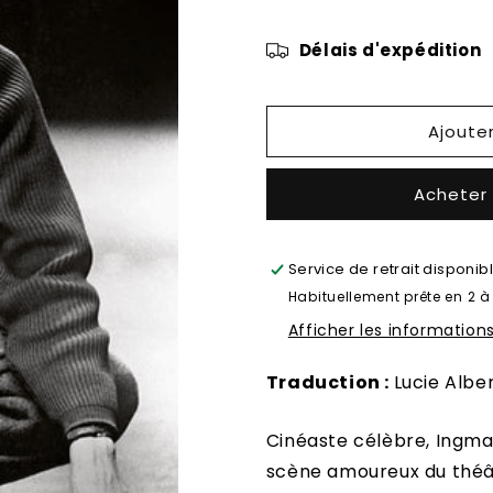
de
de
Le
Le
Délais d'expédition
cinquième
cinquième
acte
acte
Ajoute
Acheter
Service de retrait disponib
Habituellement prête en 2 à
Afficher les information
Traduction :
Lucie Alber
Cinéaste célèbre, Ingm
scène amoureux du théâtr