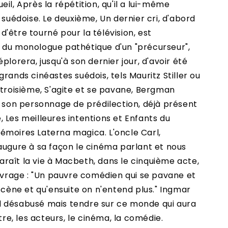
il, Après la répétition, qu'il a lui-même
 suédoise. Le deuxième, Un dernier cri, d'abord
'être tourné pour la télévision, est
 du monologue pathétique d'un "précurseur",
plorera, jusqu'à son dernier jour, d'avoir été
rands cinéastes suédois, tels Mauritz Stiller ou
 troisième, S'agite et se pavane, Bergman
, son personnage de prédilection, déjà présent
 Les meilleures intentions et Enfants du
émoires Laterna magica. L'oncle Carl,
augure à sa façon le cinéma parlant et nous
raît la vie à Macbeth, dans le cinquième acte,
ouvrage : "Un pauvre comédien qui se pavane et
 scène et qu'ensuite on n'entend plus." Ingmar
 désabusé mais tendre sur ce monde qui aura
âtre, les acteurs, le cinéma, la comédie.