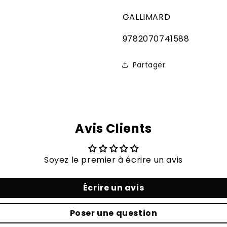
GALLIMARD
SKU:
9782070741588
Partager
Avis Clients
Soyez le premier à écrire un avis
Écrire un avis
Poser une question