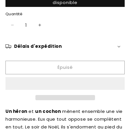
disponible
Quantité
Réduire
Augmenter
la
la
quantité
quantité
de
de
Délais d'expédition
Le
Le
héron
héron
et
et
Épuisé
le
le
cochon
cochon
Un héron
et
un cochon
mènent ensemble une vie
harmonieuse. Eux que tout oppose se complètent
en tout. Le soir de Noël, ils s'endorment au pied du