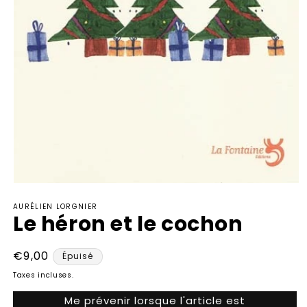
Ouvrir
le
AURÉLIEN LORGNIER
média
Le héron et le cochon
1
dans
une
fenêtre
Prix
€9,00
Épuisé
modale
habituel
Taxes incluses.
Me prévenir lorsque l'article est