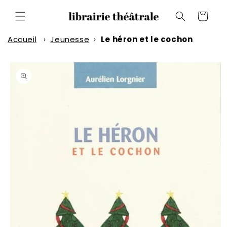
et
passer
Panier
au
contenu
Accueil
›
Jeunesse
›
Le héron et le cochon
Passer aux
informations
produits