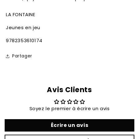
LA FONTAINE
Jeunes en jeu
SKU:
9782353610174
Partager
Avis Clients
Soyez le premier à écrire un avis
Écrire un avis