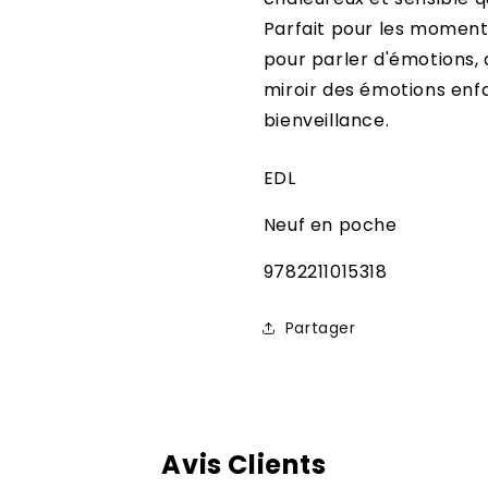
Parfait pour les moment
pour parler d'émotions,
miroir des émotions enfan
bienveillance.
EDL
Neuf en poche
SKU:
9782211015318
Partager
Avis Clients