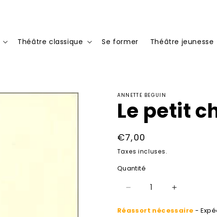
Théâtre classique
Se former
Théâtre jeunesse
ANNETTE BEGUIN
Le petit c
Prix
€7,00
habituel
Taxes incluses.
Quantité
Réduire
Augmenter
la
la
Réassort nécessaire
- Expéd
quantité
quantité