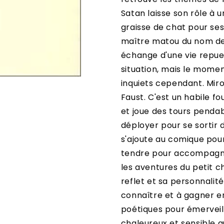
Satan laisse son rôle à 
graisse de chat pour ses
maître matou du nom de 
échange d'une vie repue e
situation, mais le mome
inquiets cependant. Mir
Faust. C'est un habile fo
et joue des tours pendab
déployer pour se sortir d
s'ajoute au comique pour
tendre pour accompagner
les aventures du petit c
reflet et sa personnalité
connaître et à gagner en
poétiques pour émerveill
chaleureux et sensible q