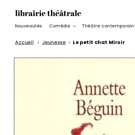
et
passer
au
contenu
Nouveautés
Comédie
Théâtre contemporain
Accueil
›
Jeunesse
›
Le petit chat Miroir
Passer aux
informations
produits