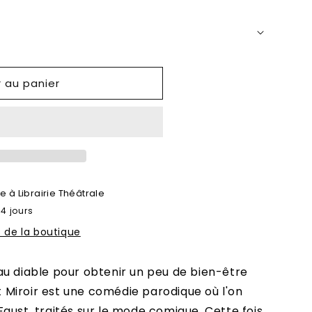
r au panier
le à
Librairie Théâtrale
 4 jours
s de la boutique
au diable pour obtenir un peu de bien-être
at Miroir est une comédie parodique où l'on
aust, traités sur le mode comique. Cette fois