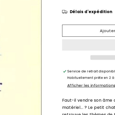
de
de
Le
Le
Délais d'expédition
petit
petit
chat
chat
Miroir
Miroir
Ajoute
Service de retrait disponib
Habituellement prête en 2 à
Afficher les information
Faut-il vendre son âme 
matériel... ? Le petit ch
retrouve les thèmes de F