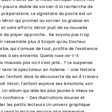
un pauvre diable de sorcier à la recherche de
 préparations. Le signataire du pacte est un
Miroir qui promet au sorcier sa graisse en
t sans efforts. Miroir jouit de sa nouvelle
nt de payer approche... Ne soyons pas trop
oir ressemble plus à Scapin qu'au Docteur
urbe, qui s'amuse de tout, profite de l'existence
les à ses ennemis. Quelle ruse va-t-il
u mauvais pas où il s'est jeté... ? Le suspense
 tenir le spectateur en haleine. - Une histoire
 l'enfant dans la découverte de soi À travers
hat miroir, l'enfant explore ses émotions, son
. Un album qui aide les plus jeunes à mieux se
 confiance. - Des illustrations douces et
er les petits lecteurs Un univers graphique
ui rend la lecture encore plus immersive.