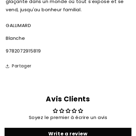
glaçante dans un monde où tout s'expose et se
vend, jusqu'au bonheur familial.
GALLIMARD
Blanche
SKU:
9782072915819
Partager
Avis Clients
Soyez le premier à écrire un avis
Write a review