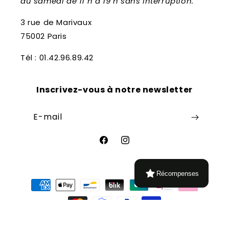
au samedi de 11 h à 19 h sans interruption.
3 rue de Marivaux
75002 Paris
Tél : 01.42.96.89.42
Inscrivez-vous à notre newsletter
E-mail
Facebook
Instagram
Récompenses
Moyens
de
paiement
© 2026,
Librairie Théâtrale
Commerce électronique propulsé par