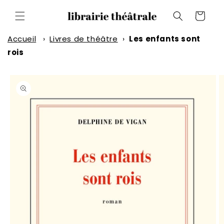
et
passer
Panier
au
contenu
Accueil
›
Livres de théâtre
›
Les enfants sont
rois
Passer aux
informations
produits