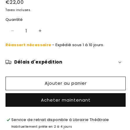
Prix
€22,00
habituel
Taxes incluses.
Quantité
Réduire
Augmenter
la
la
Réassort nécessaire
- Expédié sous 1 à 10 jours.
quantité
quantité
de
de
Les
Les
Délais d'expédition
enfants
enfants
sont
sont
rois
rois
Ajouter au panier
Acheter maintenant
Service de retrait disponible à
Librairie Théâtrale
Habituellement prête en 2 à 4 jours