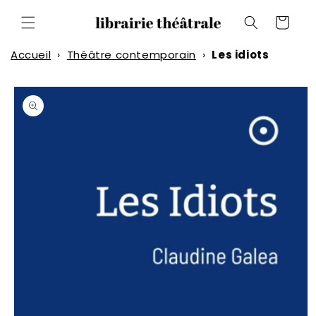
et
passer
Panier
au
contenu
Accueil
›
Théâtre contemporain
›
Les idiots
Passer aux
informations
produits