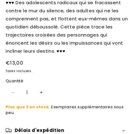
♥♥♥ Des adolescents radicaux qui se fracassent
modale
contre le mur du silence, des adultes qui ne les
comprennent pas, et flottent eux-mêmes dans un
quotidien déboussolé. Cette pièce trace les
trajectoires croisées des personnages qui
énoncent les désirs ou les impuissances qui vont
incliner leurs destins. ♥♥♥
Prix
€13,00
habituel
Taxes incluses.
Quantité
Réduire
Augmenter
la
la
Plus que 2 en stock.
Exemplaires supplémentaires sous
quantité
quantité
peu.
de
de
Les
Les
idiots
idiots
Délais d'expédition