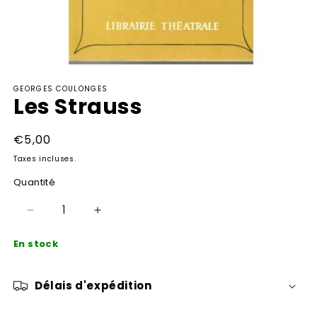
Ouvrir
le
GEORGES COULONGES
média
Les Strauss
1
dans
une
fenêtre
Prix
€5,00
modale
habituel
Taxes incluses.
Quantité
Réduire
Augmenter
la
la
En stock
quantité
quantité
de
de
Les
Les
Délais d'expédition
Strauss
Strauss