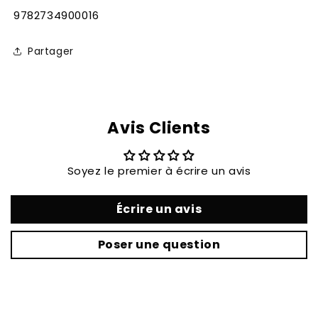
SKU:
9782734900016
Partager
Avis Clients
Soyez le premier à écrire un avis
Écrire un avis
Poser une question