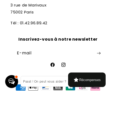
3 rue de Marivaux
75002 Paris
Tél : 01.42.96.89.42
Inscrivez-vous à notre newsletter
E-mail
Facebook
Instagram
Récompenses
Pssst ! On peut vous aider ?
Moyens
de
paiement
© 2026,
Librairie Théâtrale
Commerce électronique propulsé par
Shopify
Politique de remboursement
Conditions d’utilisation