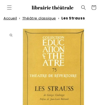
et
passer
Panier
au
contenu
Accueil
›
Théâtre classique
›
Les Strauss
Passer aux
informations
produits