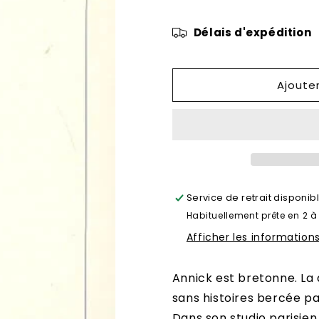
de
de
Les
Les
Délais d'expédition
trompettes
trompettes
de
de
la
la
mort
mort
Ajoute
Service de retrait disponib
Habituellement prête en 2 à
Afficher les information
Annick est bretonne. La q
sans histoires bercée pa
Dans son studio parisien