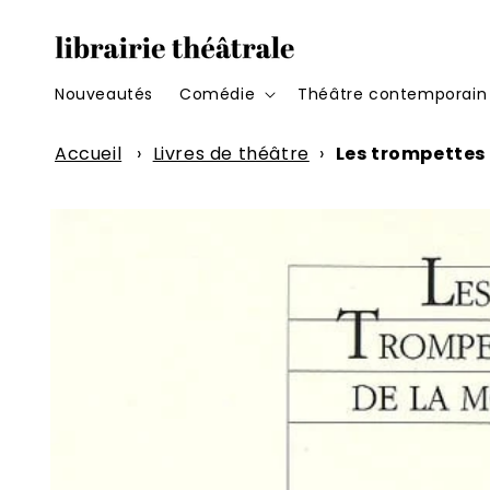
et
passer
au
contenu
Nouveautés
Comédie
Théâtre contemporain
Accueil
›
Livres de théâtre
›
Les trompettes 
Passer aux
informations
produits