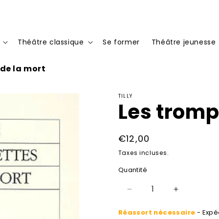
Théâtre classique
Se former
Théâtre jeunesse
de la mort
TILLY
Les tromp
Prix
€12,00
habituel
Taxes incluses.
Quantité
Réduire
Augmenter
la
la
Réassort nécessaire
- Expéd
quantité
quantité