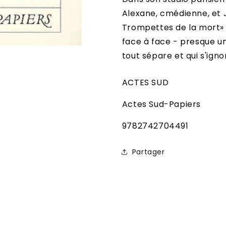
Alexane, cmédienne, et Je
Trompettes de la mort» n
face à face - presque u
tout sépare et qui s'igno
ACTES SUD
Actes Sud-Papiers
SKU:
9782742704491
Partager