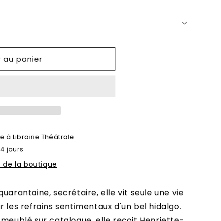
r au panier
le à
Librairie Théâtrale
 4 jours
s de la boutique
uarantaine, secrétaire, elle vit seule une vie
r les refrains sentimentaux d'un bel hidalgo.
 meublé sur catalogue, elle reçoit Henriette-