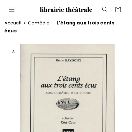
et
passer
Panier
au
contenu
Accueil
›
Comédie
›
L'étang aux trois cents
écus
Passer aux
informations
produits