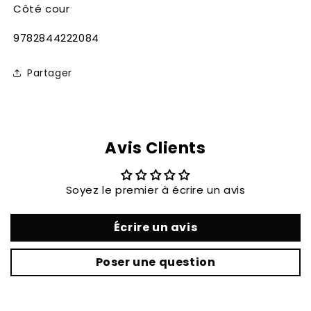
Côté cour
SKU:
9782844222084
Partager
Avis Clients
Soyez le premier à écrire un avis
Écrire un avis
Poser une question