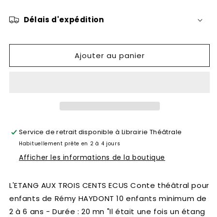
L&#39;étang
L&#39;étang
aux
aux
Délais d'expédition
trois
trois
cents
cents
écus
écus
Ajouter au panier
Service de retrait disponible à
Librairie Théâtrale
Habituellement prête en 2 à 4 jours
Afficher les informations de la boutique
L'ETANG AUX TROIS CENTS ECUS Conte théâtral pour
enfants de Rémy HAYDONT 10 enfants minimum de
2 à 6 ans - Durée : 20 mn "Il était une fois un étang