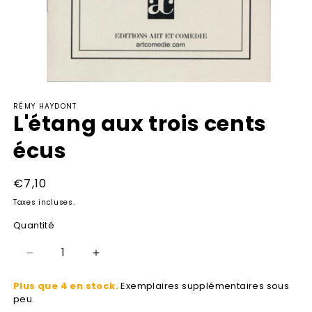
Ouvrir
le
RÉMY HAYDONT
média
L'étang aux trois cents
1
dans
une
écus
fenêtre
modale
Prix
€7,10
habituel
Taxes incluses.
Quantité
Réduire
Augmenter
la
la
Plus que 4 en stock.
Exemplaires supplémentaires sous
quantité
quantité
peu.
de
de