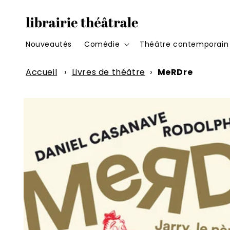
et
passer
au
contenu
Nouveautés
Comédie
Théâtre contemporain
Accueil
›
Livres de théâtre
›
MeRDre
Passer aux
informations
produits