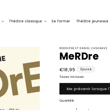
Théâtre classique
Se former
Théâtre jeunesse
RODOLPHE ET DANIEL CASANAVE
MeRDre
Prix
€18,95
Épuisé
habituel
Taxes incluses.
Me prévenir lorsque l
Quantité