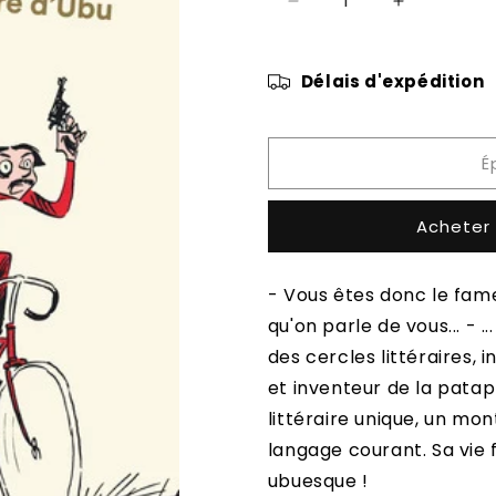
Réduire
Augmenter
la
la
quantité
quantité
de
de
Délais d'expédition
MeRDre
MeRDre
É
Acheter
- Vous êtes donc le fameu
qu'on parle de vous... - .
des cercles littéraires, 
et inventeur de la patap
littéraire unique, un mo
langage courant. Sa vie f
ubuesque !