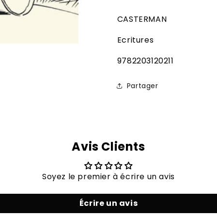
CASTERMAN
Ecritures
SKU:
9782203120211
Partager
Avis Clients
Soyez le premier à écrire un avis
Écrire un avis