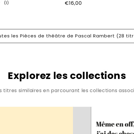
Prix
€16,00
1
(1)
total
habituel
des
critiques
tes les Pièces de théâtre de Pascal Rambert (28 tit
Explorez les collections
titres similaires en parcourant les collections associ