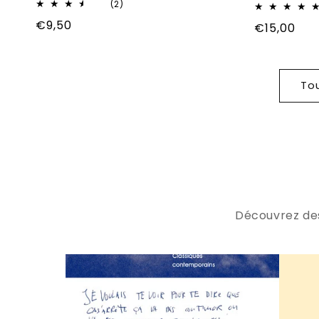
2
(2)
total
Prix
€9,50
Prix
€15,00
des
critiques
habituel
habituel
Tou
Découvrez des 