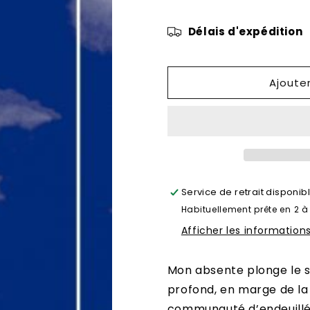
de
de
Mon
Mon
Délais d'expédition
absente
absente
Ajoute
Service de retrait disponib
Habituellement prête en 2 à
Afficher les information
Mon absente plonge le s
profond, en marge de la v
communauté d’endeuillés