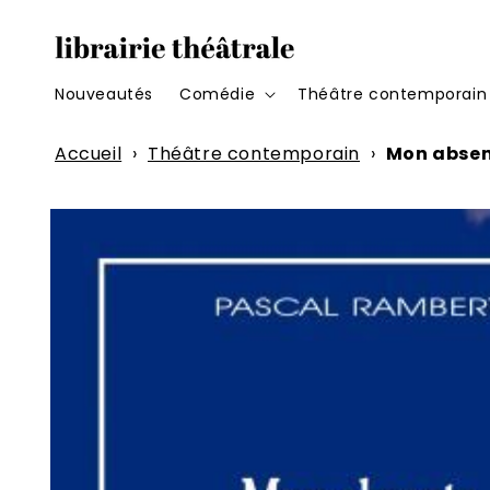
et
passer
au
contenu
Nouveautés
Comédie
Théâtre contemporain
Accueil
›
Théâtre contemporain
›
Mon abse
Passer aux
informations
produits