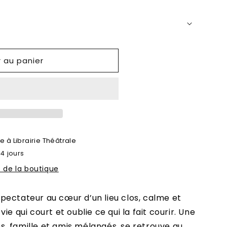
r au panier
le à
Librairie Théâtrale
 4 jours
s de la boutique
pectateur au cœur d’un lieu clos, calme et
ie qui court et oublie ce qui la fait courir. Une
, famille et amis mélangés, se retrouve au