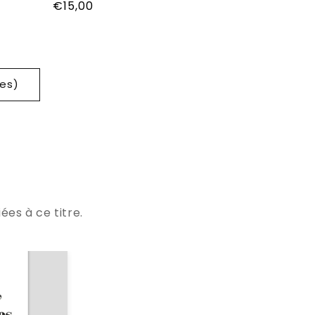
Prix
€15,00
habituel
res)
ées à ce titre.