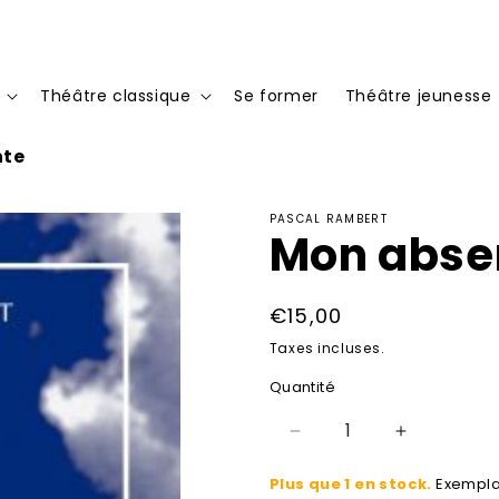
Théâtre classique
Se former
Théâtre jeunesse
nte
PASCAL RAMBERT
Mon abse
Prix
€15,00
habituel
Taxes incluses.
Quantité
Réduire
Augmenter
la
la
Plus que 1 en stock.
Exempla
quantité
quantité