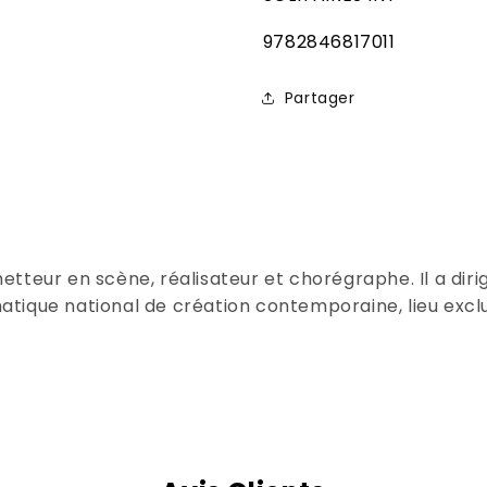
SKU:
9782846817011
Partager
tteur en scène, réalisateur et chorégraphe. Il a dirig
tique national de création contemporaine, lieu exclu