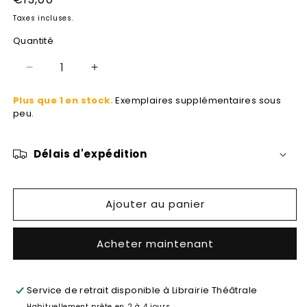
modale
habituel
Taxes incluses.
Quantité
Réduire
Augmenter
la
la
Plus que 1 en stock.
Exemplaires supplémentaires sous
quantité
quantité
peu.
de
de
Nebraska
Nebraska
Délais d'expédition
Ajouter au panier
Acheter maintenant
Service de retrait disponible à
Librairie Théâtrale
Habituellement prête en 2 à 4 jours