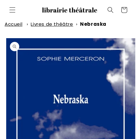
et
passer
Panier
au
contenu
Accueil
›
Livres de théâtre
›
Nebraska
Passer aux
informations
produits