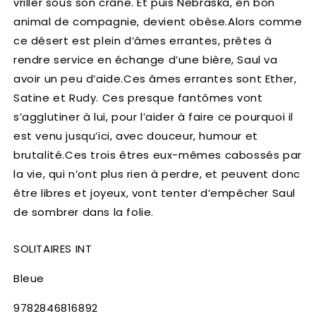
vriller sous son crâne. Et puis Nebraska, en bon
animal de compagnie, devient obèse.Alors comme
ce désert est plein d’âmes errantes, prêtes à
rendre service en échange d’une bière, Saul va
avoir un peu d’aide.Ces âmes errantes sont Ether,
Satine et Rudy. Ces presque fantômes vont
s’agglutiner à lui, pour l’aider à faire ce pourquoi il
est venu jusqu’ici, avec douceur, humour et
brutalité.Ces trois êtres eux-mêmes cabossés par
la vie, qui n’ont plus rien à perdre, et peuvent donc
être libres et joyeux, vont tenter d’empêcher Saul
de sombrer dans la folie.
SOLITAIRES INT
Bleue
SKU:
9782846816892