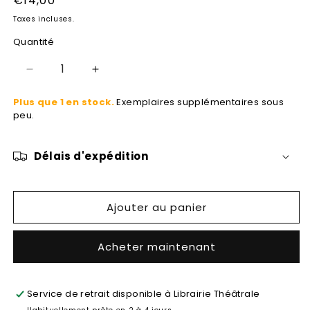
Prix
€14,00
modale
habituel
Taxes incluses.
Quantité
Réduire
Augmenter
la
la
Plus que 1 en stock.
Exemplaires supplémentaires sous
quantité
quantité
peu.
de
de
Reconstruction(s)
Reconstruction(s)
Délais d'expédition
Ajouter au panier
Acheter maintenant
Service de retrait disponible à
Librairie Théâtrale