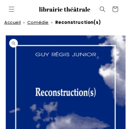
et
passer
Panier
au
contenu
Accueil
›
Comédie
›
Reconstruction(s)
Passer aux
informations
produits