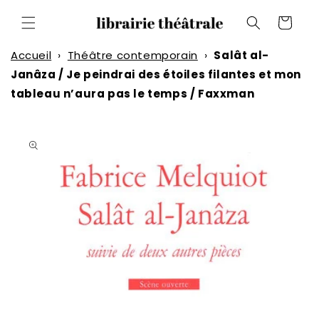
et
passer
Panier
au
contenu
Accueil
›
Théâtre contemporain
›
Salât al-
Janâza / Je peindrai des étoiles filantes et mon
tableau n’aura pas le temps / Faxxman
Passer aux
informations
produits