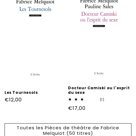
Docteur Camiski ou l'esprit
Les Tournesols
du sexe
Prix
€12,00
1
(1)
total
habituel
Prix
€17,00
des
critiques
habituel
Toutes les Pièces de théâtre de Fabrice
Melquiot (50 titres)