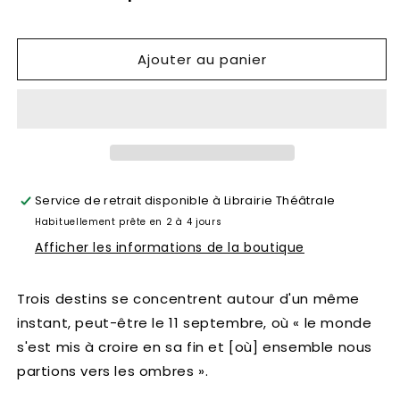
Janâza
Janâza
/
/
Je
Je
Ajouter au panier
peindrai
peindrai
des
des
étoiles
étoiles
filantes
filantes
et
et
mon
mon
tableau
tableau
Service de retrait disponible à
Librairie Théâtrale
n’aura
n’aura
Habituellement prête en 2 à 4 jours
pas
pas
le
le
Afficher les informations de la boutique
temps
temps
/
/
Trois destins se concentrent autour d'un même
Faxxman
Faxxman
instant, peut-être le 11 septembre, où « le monde
s'est mis à croire en sa fin et [où] ensemble nous
partions vers les ombres ».