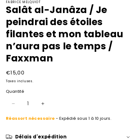
FABRICE MELQUIOT
média
Salât al-Janâza / Je
1
dans
une
peindrai des étoiles
fenêtre
modale
filantes et mon tableau
n’aura pas le temps /
Faxxman
Prix
€15,00
habituel
Taxes incluses.
Quantité
Réduire
Augmenter
la
la
Réassort nécessaire
- Expédié sous 1 à 10 jours.
quantité
quantité
de
de
Salât
Salât
Délais d'expédition
al-
al-