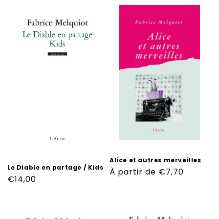
Alice et autres merveilles
Le Diable en partage / Kids
Prix
À partir de €7,70
Prix
€14,00
habituel
habituel