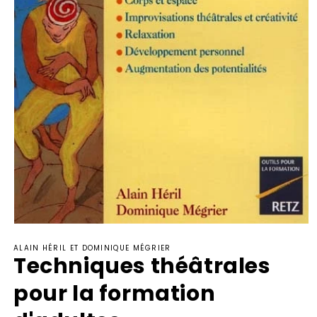
Ouvrir
le
ALAIN HÉRIL ET DOMINIQUE MÉGRIER
média
Techniques théâtrales
1
dans
une
pour la formation
fenêtre
modale