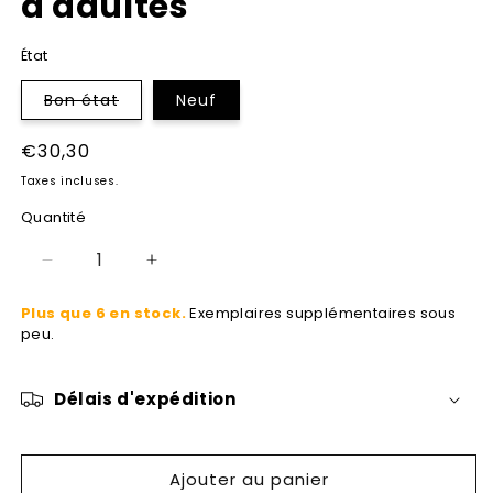
d'adultes
État
Variante
Bon état
Neuf
épuisée
ou
indisponible
Prix
€30,30
habituel
Taxes incluses.
Quantité
Réduire
Augmenter
la
la
Plus que 6 en stock.
Exemplaires supplémentaires sous
quantité
quantité
peu.
de
de
Techniques
Techniques
théâtrales
théâtrales
Délais d'expédition
pour
pour
la
la
formation
formation
d&#39;adultes
d&#39;adultes
Ajouter au panier