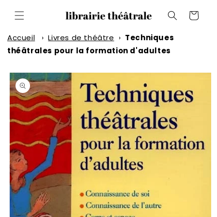
et
passer
Panier
au
contenu
Accueil
›
Livres de théâtre
›
Techniques
théâtrales pour la formation d'adultes
Passer aux
informations
produits