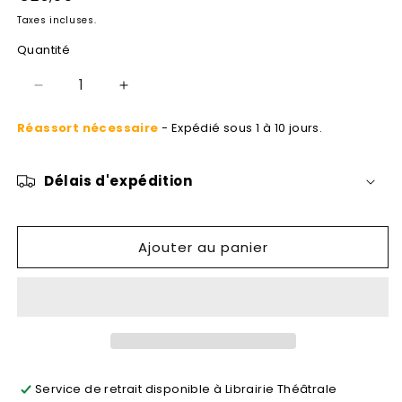
modale
habituel
Taxes incluses.
Quantité
Réduire
Augmenter
la
la
Réassort nécessaire
- Expédié sous 1 à 10 jours.
quantité
quantité
de
de
Théâtre
Théâtre
Délais d'expédition
I
I
Ajouter au panier
Service de retrait disponible à
Librairie Théâtrale