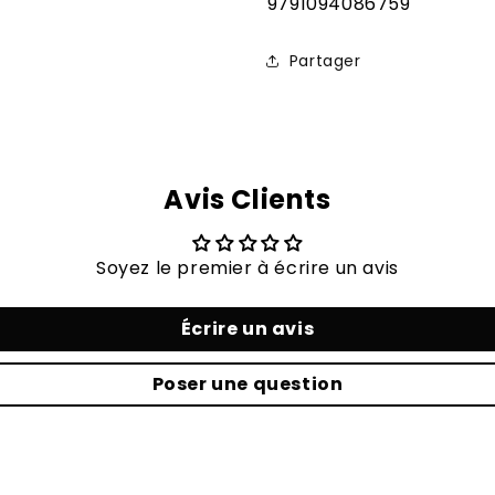
SKU:
9791094086759
Partager
Avis Clients
Soyez le premier à écrire un avis
Écrire un avis
Poser une question