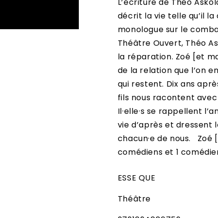
L’écriture de Théo Askol
décrit la vie telle qu’il 
monologue sur le comba
Théâtre Ouvert, Théo Ask
la réparation. Zoé [et ma
de la relation que l’on e
qui restent. Dix ans après
fils nous racontent avec
Il·elle·s se rappellent l’
vie d’après et dressent l
chacun·e de nous. Zoé [e
comédiens et 1 comédien
ESSE QUE
Théâtre