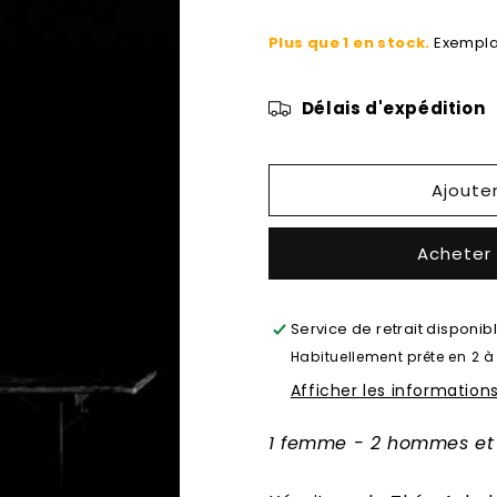
la
la
Plus que 1 en stock.
Exempla
quantité
quantité
de
de
Zoé
Zoé
Délais d'expédition
[et
[et
maintenant
maintenant
les
les
vivants]
vivants]
Ajoute
suivi
suivi
de
de
Acheter
66
66
jours
jours
Service de retrait disponib
Habituellement prête en 2 à
Afficher les information
1 femme - 2 hommes e