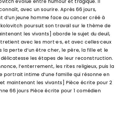
ovitch évolue entre humour et tragique. Il
la connaît, avec un sourire. Après 66 jours,
t d’un jeune homme face au cancer créé à
olovitch poursuit son travail sur le thème de
intenant les vivants] aborde le sujet du deuil,
ntretient avec les mort·e·s, et avec celles·ceux
 la perte d’un être cher, le père, la fille et le
 délicatesse les étapes de leur reconstruction.
annonce, l’enterrement, les rites religieux, puis la
e portrait intime d’une famille qui résonne en
t maintenant les vivants] Pièce écrite pour 2
ne 66 jours Pièce écrite pour 1 comédien