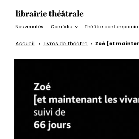
et
passer
au
contenu
Nouveautés
Comédie
Théâtre contemporain
Accueil
›
Livres de théâtre
›
Zoé [et mainten
Passer aux
informations
produits