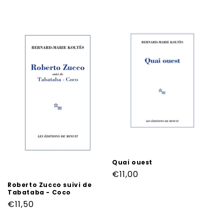
Quai ouest
Prix
€11,00
Roberto Zucco suivi de
habituel
Tabataba - Coco
Prix
€11,50
habituel