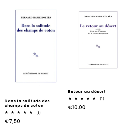
Retour au désert
1
(1)
Dans la solitude des
total
champs de coton
Prix
€10,00
des
critiques
1
(1)
habituel
total
Prix
€7,50
des
critiques
habituel