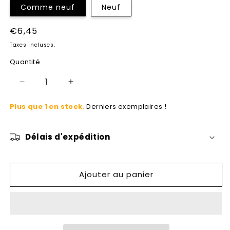
Comme neuf
Neuf
Prix
€6,45
habituel
Taxes incluses.
Quantité
Réduire
Augmenter
la
la
Plus que 1 en stock.
Derniers exemplaires !
quantité
quantité
de
de
La
La
Délais d'expédition
marche
marche
Ajouter au panier