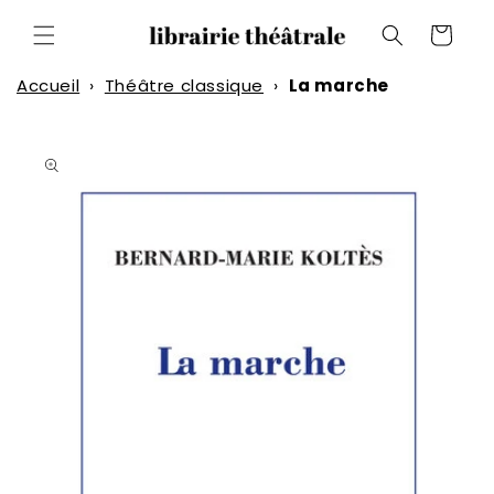
et
passer
Panier
au
contenu
Accueil
›
Théâtre classique
›
La marche
Passer aux
informations
produits