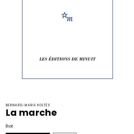
Ouvrir
le
BERNARD-MARIE KOLTÈS
média
La marche
1
dans
une
fenêtre
État
modale