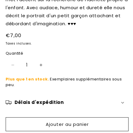
l'enfant. Avec audace, humour et dureté elle nous
décrit le portrait d'un petit garçon attachant et
débordant d'imagination. ♥♥♥
Prix
€7,00
habituel
Taxes incluses.
Quantité
Réduire
Augmenter
la
la
Plus que 1 en stock.
Exemplaires supplémentaires sous
quantité
quantité
peu.
de
de
Mongol
Mongol
Délais d'expédition
Ajouter au panier