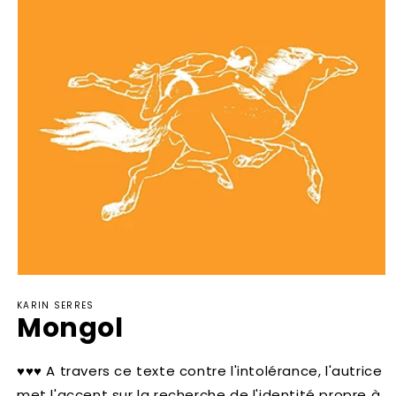
Ouvrir
le
KARIN SERRES
média
Mongol
1
dans
une
fenêtre
♥♥♥ A travers ce texte contre l'intolérance, l'autrice
modale
met l'accent sur la recherche de l'identité propre à