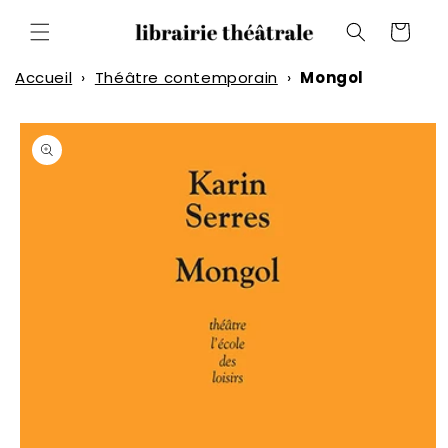
et
passer
Panier
au
contenu
Accueil
›
Théâtre contemporain
›
Mongol
Passer aux
informations
produits