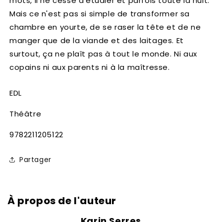
mots, il ne cesse d'étudier et parfois toute la nuit.
Mais ce n'est pas si simple de transformer sa
chambre en yourte, de se raser la tête et de ne
manger que de la viande et des laitages. Et
surtout, ça ne plaît pas à tout le monde. Ni aux
copains ni aux parents ni à la maîtresse.
EDL
Théâtre
SKU:
9782211205122
Partager
À propos de l'auteur
Karin Serres